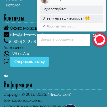
Каталог
Здравствуйте!
Контакты
Отвечу на ваши вопросы!
Ярослав
печатает...
Офис:
Московская область, Лыткарино, 1-й кв-л, 4А
nika@nikastroy-msk.ru
Введите сообщение
8 (800)
222-58-30
Звонок бесплатный из г.
Лыткарино
- WhatsApp
Отправить заявку
Информация
Copyright © 2016-2026.
"НикаСтрой"
все права защищены.
Копирование материала запрещено.