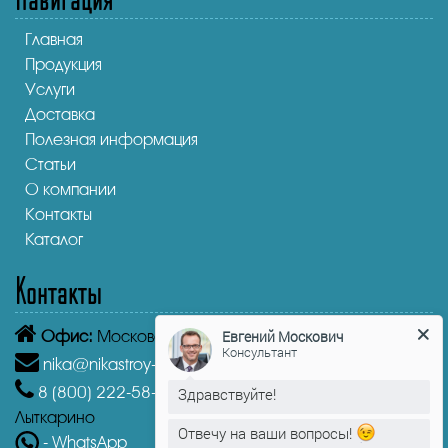
Главная
Продукция
Услуги
Доставка
Полезная информация
Статьи
О компании
Контакты
Каталог
Контакты
Офис:
Московская область, Лыткарино, 1-й кв-л, 4А
Евгений Москович
Консультант
nika@nikastroy-msk.ru
8 (800)
222-58-30
Звонок бесплатный из г.
Здравствуйте!
Лыткарино
Отвечу на ваши вопросы!
- WhatsApp