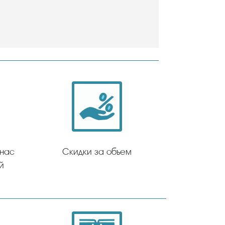
 нас
Скидки за объем
й