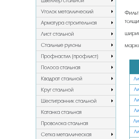
Швеллер стальной
Уголок металлический
Фильт
толщи
Арматура строительная
шири
Лист стальной
Стальные рулоны
марк
Профнастил (профлист)
Полоса стальная
Квадрат стальной
Ли
Круг стальной
Ли
Ли
Шестигранник стальной
Ли
Катанка стальная
Ли
Проволока стальная
Ли
Сетка металлическая