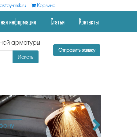
stroy-msk.ru
Корзина
зная информация
Статьи
Контакты
дной арматуры
Отправить заявку
Искать