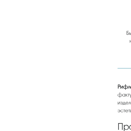
Б
Рифл
факту
издел
эстет
Пр