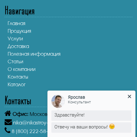
Навигация
Главная
Продукция
Услуги
Доставка
Полезная информация
Статьи
О компании
Контакты
Каталог
Ярослав
Контакты
Консультант
Здравствуйте!
Офис:
Московская область, Лыткарино, 1-й кв-л, 4А
Отвечу на ваши вопросы!
nika@nikastroy-msk.ru
8 (800)
222-58-30
Звонок бесплатный из г.
Ярослав
печатает...