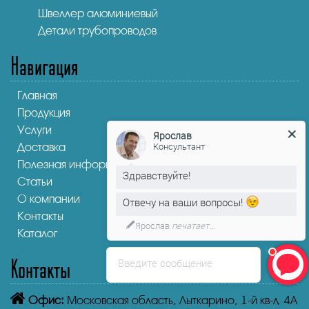
Швеллер алюминиевый
Детали трубопроводов
Навигация
Главная
Продукция
Услуги
Ярослав
Консультант
Доставка
Полезная информация
Здравствуйте!
Статьи
О компании
Отвечу на ваши вопросы!
Контакты
Ярослав
печатает...
Каталог
Контакты
Введите сообщение
Офис:
Московская область, Лыткарино, 1-й кв-л, 4А