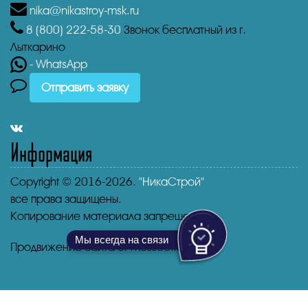
nika@nikastroy-msk.ru
8 (800)
222-58-30
Звонок бесплатный из г.
Лыткарино
- WhatsApp
Отправить заявку
Информация
Copyright © 2016-2026.
"НикаСтрой"
все права защищены.
Копирование материала запрещено.
Мы всегда на связи
Продвижение сайта от mosseo.ru