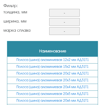
Фильтр:
толщина, мм
-
2
ширина, мм
-
3
12
марка сплава
-
4
15
АД0
5
20
АД31Т1
Наименование
6
25
Полоса (шина) алюминиевая 12х2 мм АД31Т1
8
30
Полоса (шина) алюминиевая 15х2 мм АД31Т1
10
35
Полоса (шина) алюминиевая 20х2 мм АД31Т1
12
40
Полоса (шина) алюминиевая 20х3 мм АД31Т1
50
Полоса (шина) алюминиевая 20х4 мм АД31Т1
60
Полоса (шина) алюминиевая 20х5 мм АД31Т1
Полоса (шина) алюминиевая 20х6 мм АД31Т1
80