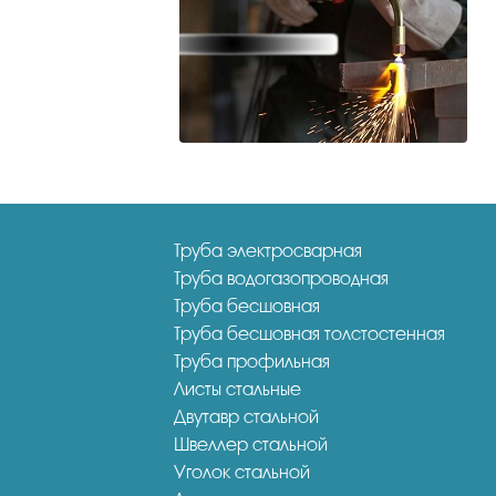
Труба электросварная
Труба водогазопроводная
Труба бесшовная
Труба бесшовная толстостенная
Труба профильная
Листы стальные
Двутавр стальной
Швеллер стальной
Уголок стальной