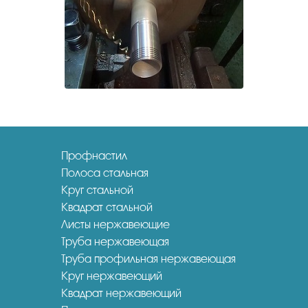
Профнастил
Полоса стальная
Круг стальной
Квадрат стальной
Листы нержавеющие
Труба нержавеющая
Труба профильная нержавеющая
Круг нержавеющий
Квадрат нержавеющий