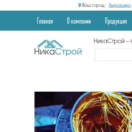
Ваш город:
Лыткарино
Главная
О компании
Продукция
НикаСтрой – 