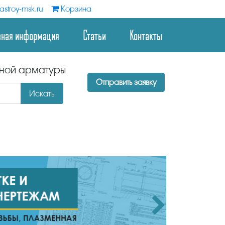
stroy-msk.ru
Корзина
зная информация
Статьи
Контакты
дной арматуры
Отправить заявку
Искать