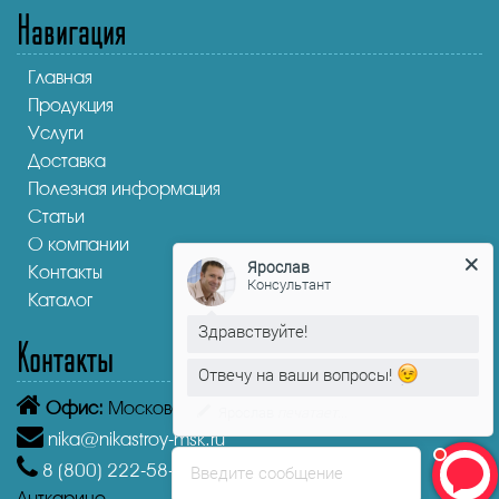
Навигация
Главная
Продукция
Услуги
Доставка
Полезная информация
Статьи
О компании
Ярослав
Контакты
Консультант
Каталог
Здравствуйте!
Контакты
Отвечу на ваши вопросы!
Офис:
Московская область, Лыткарино, 1-й кв-л, 4А
Ярослав
печатает...
nika@nikastroy-msk.ru
8 (800)
222-58-30
Звонок бесплатный из г.
Введите сообщение
Лыткарино