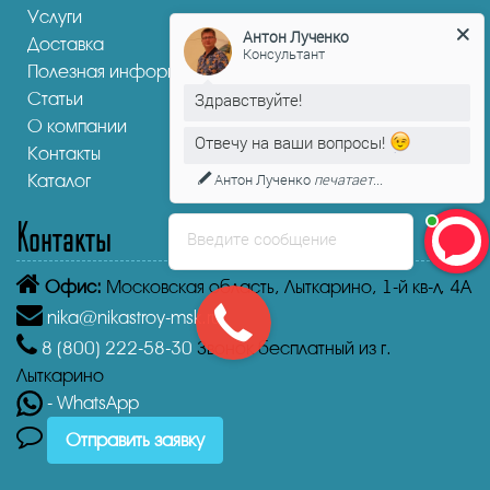
Услуги
Антон Лученко
Доставка
Консультант
Полезная информация
Статьи
Здравствуйте!
О компании
Отвечу на ваши вопросы!
Контакты
Антон Лученко
печатает...
Каталог
Контакты
Введите сообщение
Офис:
Московская область, Лыткарино, 1-й кв-л, 4А
nika@nikastroy-msk.ru
8 (800)
222-58-30
Звонок бесплатный из г.
Лыткарино
- WhatsApp
Отправить заявку