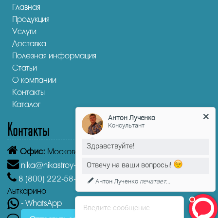
Главная
Продукция
Услуги
Доставка
Полезная информация
Статьи
О компании
Контакты
Каталог
Антон Лученко
Контакты
Консультант
Здравствуйте!
Офис:
Московская область, Лыткарино, 1-й кв-л, 4А
Отвечу на ваши вопросы!
nika@nikastroy-msk.ru
8 (800)
222-58-30
Звонок бесплатный из г.
Антон Лученко
печатает...
Лыткарино
- WhatsApp
Введите сообщение