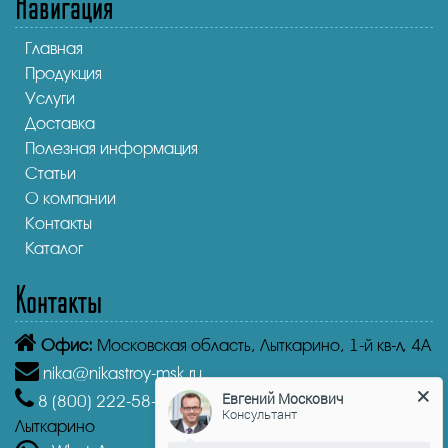
Навигация
Главная
Продукция
Услуги
Доставка
Полезная информация
Статьи
О компании
Контакты
Каталог
Контакты
Офис:
Московская область, Лыткарино, 1-й кв-л, 4А
nika@nikastroy-msk.ru
Евгений Москович
8 (800)
222-58-30
Звонок бесплатный из г.
Консультант
Лыткарино