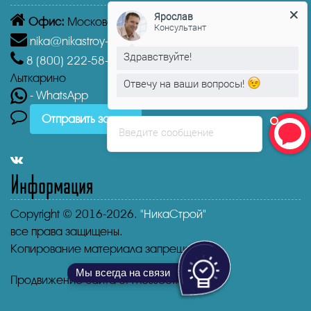
Ярослав
Консультант
Офис:
Московская область, Лыткарино, 1-й кв-л, 4А
nika@nikastroy-msk.ru
Здравствуйте!
8 (800)
222-58-30
Звонок бесплатный из г.
Отвечу на ваши вопросы!
Лыткарино
Ярослав
печатает...
- WhatsApp
Отправить заявку
Введите сообщение
Информация
Copyright © 2016-2026.
"НикаСтрой"
все права защищены.
Копирование материала запрещено.
Мы всегда на связи
Продвижение сайта от mosseo.ru