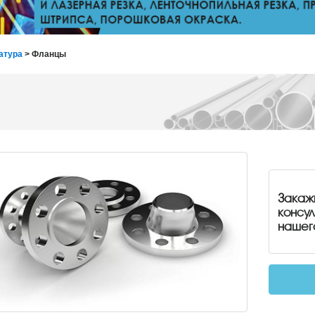
атура
> Фланцы
Закаж
консу
нашег