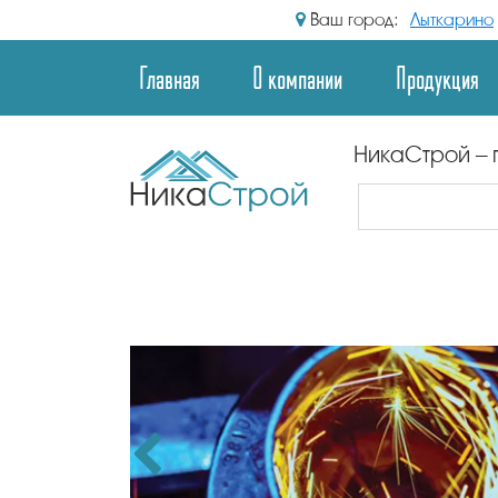
Ваш город:
Лыткарино
Главная
О компании
Продукция
НикаСтрой – 