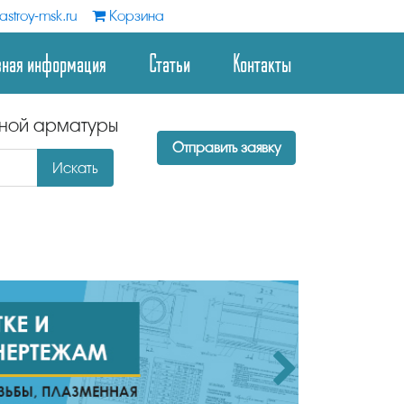
stroy-msk.ru
Корзина
зная информация
Статьи
Контакты
дной арматуры
Отправить заявку
Искать