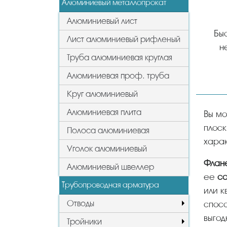
Алюминиевый металлопрокат
Алюминиевый лист
Быс
Лист алюминиевый рифленый
н
Труба алюминиевая круглая
Алюминиевая проф. труба
Круг алюминиевый
Алюминиевая плита
Вы можете у нас купить фланцы в Лыткарино оптом и в розницу, цены и стоимость, виды фланцев:
плоск
Полоса алюминиевая
харак
Уголок алюминиевый
Фла
Алюминиевый швеллер
ее
со
Трубопроводная арматура
или к
Отводы
спосо
выгод
Тройники