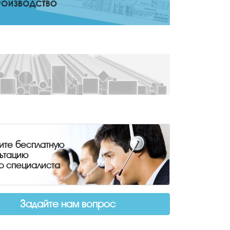
ите бесплатную
льтацию
о специалиста
Задайте нам вопрос