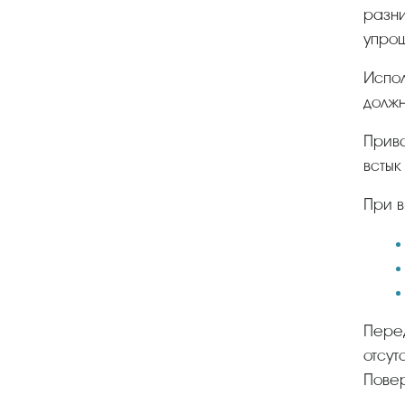
разни
упро
Использование изделия на отбортовке требует предварительной подготовки трубы – на ее конце
должн
Приварной встык называют еще воротниковым, так как сварным швом производится соединение
встык
При
Перед монтажом системы предварительно проверяют качество арматуры. На ней должны
отсут
Повер