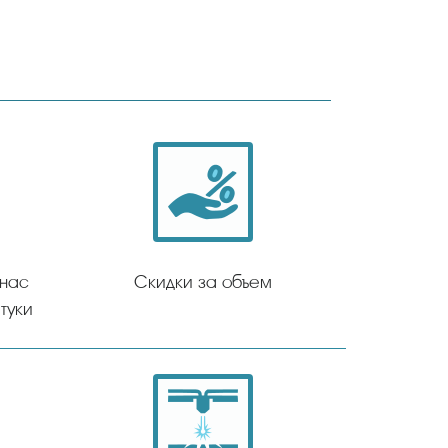
 нас
Скидки за объем
туки