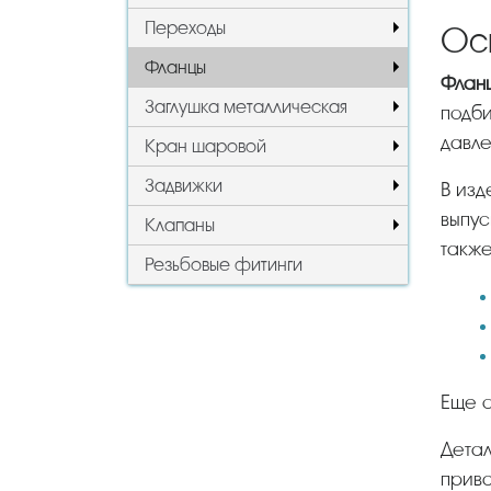
Переходы
Ос
Фланцы
Фла
Заглушка металлическая
подби
давле
Кран шаровой
Задвижки
В из
выпус
Клапаны
также
Резьбовые фитинги
Еще 
Деталь плоская приварная приваривается непосредственно к трубе. Что касается свободного на
прива