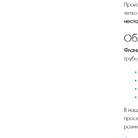
Производство трубопроводной арматуры регламентируется государственными стандартами, которые
четко
нест
Об
Фла
трубо
В нашей компании продукция представлена в широком ассортименте. Каталог товара можно
просм
розни