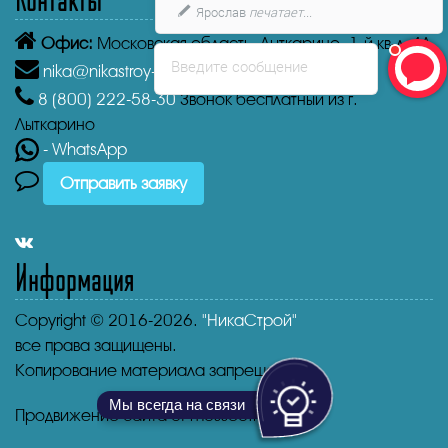
Ярослав
печатает...
Офис:
Московская область, Лыткарино, 1-й кв-л, 4А
Введите сообщение
nika@nikastroy-msk.ru
8 (800)
222-58-30
Звонок бесплатный из г.
Лыткарино
- WhatsApp
Отправить заявку
Информация
Copyright © 2016-2026.
"НикаСтрой"
все права защищены.
Копирование материала запрещено.
Мы всегда на связи
Продвижение сайта от mosseo.ru