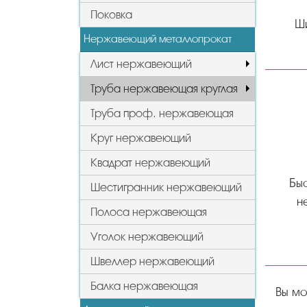
Поковка
Ш
Нержавеющий металлопрокат
Лист нержавеющий
Труба нержавеющая круглая
Труба проф. нержавеющая
Круг нержавеющий
Квадрат нержавеющий
Быс
Шестигранник нержавеющий
н
Полоса нержавеющая
Уголок нержавеющий
Швеллер нержавеющий
Балка нержавеющая
Вы можете у нас купить трубу нержавеющую круглую в Лыткарино в интернет-магазине НикаСтрой,