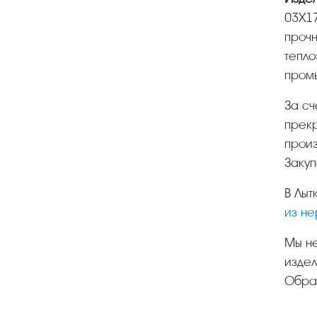
03Х17
прочн
тепл
пром
За с
прек
произ
Закуп
В Лы
из н
Мы 
издел
Обращ