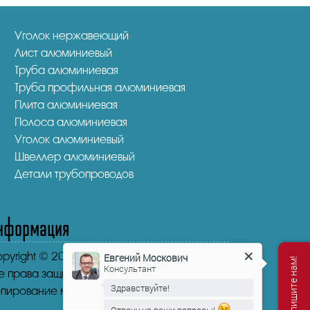
Уголок нержавеющий
Лист алюминиевый
Труба алюминиевая
Труба профильная алюминиевая
Плита алюминиевая
Полоса алюминиевая
Уголок алюминиевый
Швеллер алюминиевый
Детали трубопроводов
нформация
pyright © 2016-2026.
"НикаСтрой"
Евгений Москович
Консультант
е права защищены.
Здравствуйте!
пирование материала запрещено.
Отвечу на ваши вопросы!