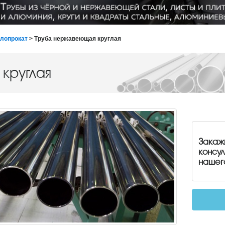
лопрокат
> Труба нержавеющая круглая
круглая
Закаж
консу
нашег