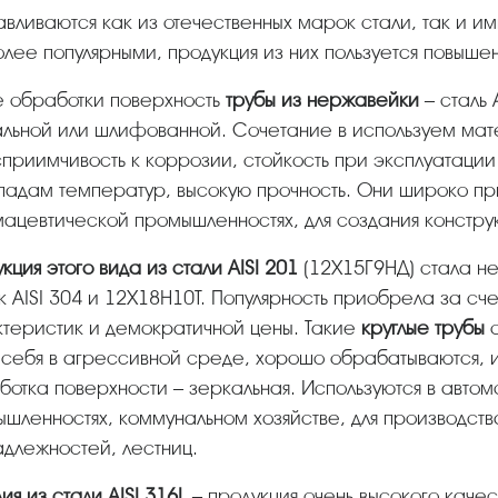
лее популярными, продукция из них пользуется повыш
ле обработки поверхность
трубы из нержавейки
– сталь 
льной или шлифованной. Сочетание в используем мат
приимчивость к коррозии, стойкость при эксплуатации 
адам температур, высокую прочность. Они широко пр
цевтической промышленностях, для создания конструк
укция этого вида из стали AISI 201
(12Х15Г9НД) стала н
 AISI 304 и 12Х18Н10Т. Популярность приобрела за сче
теристик и демократичной цены. Такие
круглые трубы
о
 себя в агрессивной среде, хорошо обрабатываются, 
отка поверхности – зеркальная. Используются в авто
шленностях, коммунальном хозяйстве, для производств
длежностей, лестниц.
лия из стали AISI 316L
– продукция очень высокого каче