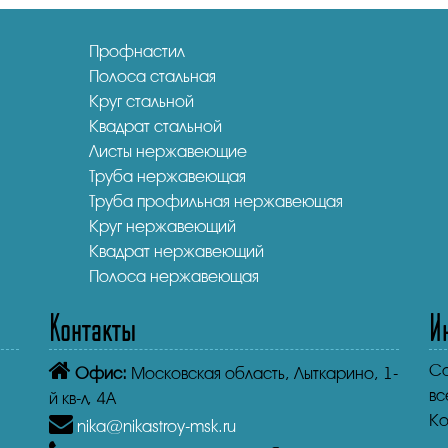
Профнастил
Полоса стальная
Круг стальной
Квадрат стальной
Листы нержавеющие
Труба нержавеющая
Труба профильная нержавеющая
Круг нержавеющий
Квадрат нержавеющий
Полоса нержавеющая
Контакты
И
Co
Офис:
Московская область, Лыткарино, 1-
вс
й кв-л, 4А
Ко
nika@nikastroy-msk.ru