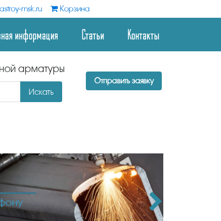
stroy-msk.ru
Корзина
зная информация
Статьи
Контакты
дной арматуры
Отправить заявку
Искать