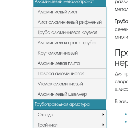
разли
Алюминиевый металлопрокат
метал
Алюминиевый лист
Труб
Лист алюминиевый рифленый
сечен
Труба алюминиевая круглая
многи
Алюминиевая проф. труба
Пр
Круг алюминиевый
не
Алюминиевая плита
Для 
Полоса алюминиевая
свора
Уголок алюминиевый
шлифу
Алюминиевый швеллер
В за
Трубопроводная арматура
Отводы
Тройники