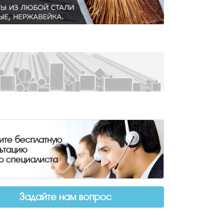
ите бесплатную
льтацию
о специалиста
Задайте нам вопрос