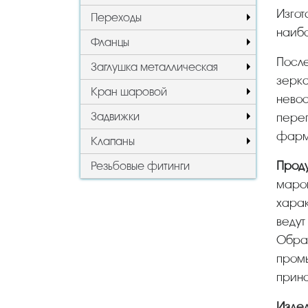
Изготавливаются как из отечественных марок стали, так и импортных – AISI, которые являются
Переходы
наибо
Фланцы
Пос
Заглушка металлическая
зерка
Кран шаровой
невос
Задвижки
переп
фарма
Клапаны
Прод
Резьбовые фитинги
марок
харак
ведут
Обраб
промы
прина
Изде