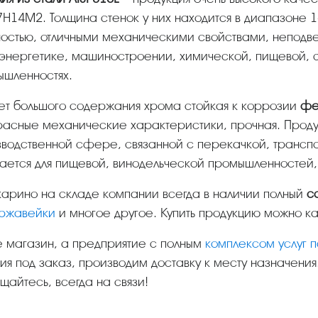
Н14М2. Толщина стенок у них находится в диапазоне 1
остью, отличными механическими свойствами, неподв
оэнергетике, машиностроении, химической, пищевой,
ышленностях.
чет большого содержания хрома стойкая к коррозии
фе
расные механические характеристики, прочная. Прод
водственной сфере, связанной с перекачкой, транспо
ается для пищевой, винодельческой промышленностей,
ткарино на складе компании всегда в наличии полный
с
ержавейки
и многое другое. Купить продукцию можно как
не магазин, а предприятие с полным
комплексом услуг 
ия под заказ, производим доставку к месту назначения
айтесь, всегда на связи!