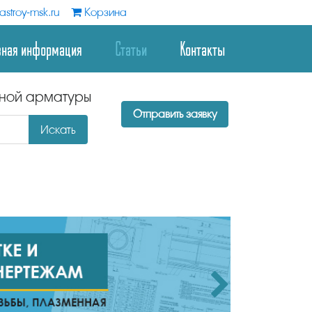
stroy-msk.ru
Корзина
зная информация
Статьи
Контакты
дной арматуры
Отправить заявку
Искать