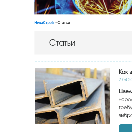
НикаСтрой
> Статьи
Статьи
Как 
7-04-2
Шве
народ
требу
выбр