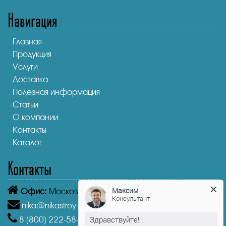
Навигация
Главная
Продукция
Услуги
Доставка
Полезная информация
Статьи
О компании
Контакты
Каталог
Контакты
Максим
Консультант
Офис:
Московская область, Лыткарино, 1-й кв-л, 4А
nika@nikastroy-msk.ru
Здравствуйте!
8 (800)
222-58-30
Звонок бесплатный из г.