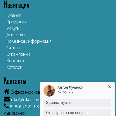
Навигация
Главная
Продукция
Услуги
Доставка
Полезная информация
Статьи
О компании
Контакты
Каталог
Контакты
Антон Лученко
Офис:
Московская область, Лыткарино, 1-й кв-л, 4А
Консультант
nika@nikastroy-msk.ru
Здравствуйте!
8 (800)
222-58-30
Звонок бесплатный из г.
Лыткарино