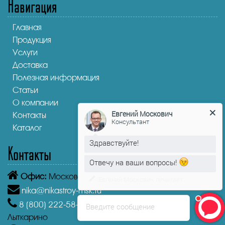
Навигация
Главная
Продукция
Услуги
Доставка
Полезная информация
Статьи
О компании
Евгений Москович
Контакты
Консультант
Каталог
Здравствуйте!
Контакты
Отвечу на ваши вопросы!
Офис:
Московская область, Лыткарино, 1-й кв-л, 4А
Евгений Москович
печатает...
nika@nikastroy-msk.ru
8 (800)
222-58-30
Звонок бесплатный из г.
Введите сообщение
Лыткарино