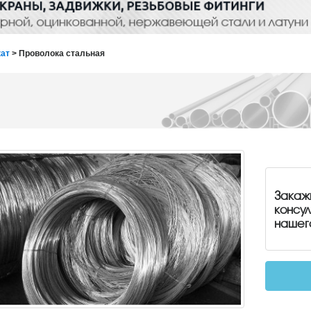
ат
> Проволока стальная
Закаж
консу
нашег