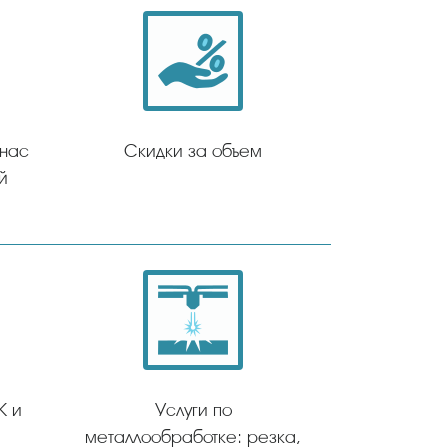
 нас
Скидки за объем
й
К и
Услуги по
металлообработке: резка,