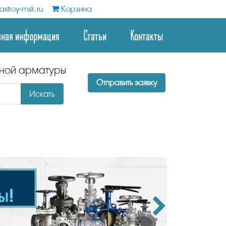
stroy-msk.ru
Корзина
зная информация
Статьи
Контакты
дной арматуры
Отправить заявку
Искать