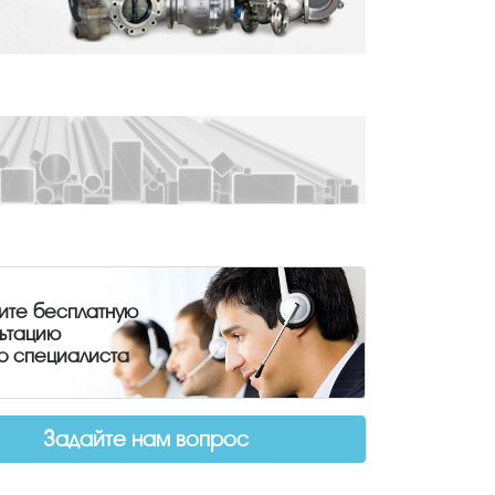
ите бесплатную
льтацию
о специалиста
Задайте нам вопрос