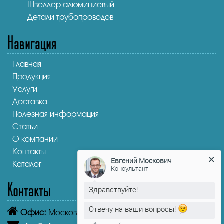
Швеллер алюминиевый
Детали трубопроводов
Навигация
Главная
Продукция
Услуги
Доставка
Полезная информация
Статьи
О компании
Контакты
Евгений Москович
Каталог
Консультант
Контакты
Здравствуйте!
Отвечу на ваши вопросы!
Офис:
Московская область, Лыткарино, 1-й кв-л, 4А