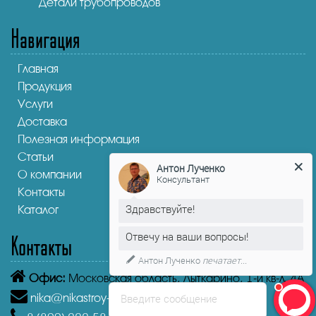
Детали трубопроводов
Навигация
Главная
Продукция
Услуги
Доставка
Полезная информация
Статьи
Антон Лученко
О компании
Консультант
Контакты
Здравствуйте!
Каталог
Отвечу на ваши вопросы!
Контакты
Антон Лученко
печатает...
Офис:
Московская область, Лыткарино, 1-й кв-л, 4А
nika@nikastroy-msk.ru
Введите сообщение