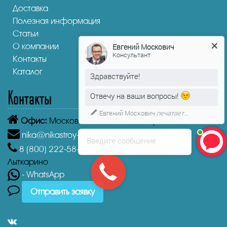
Доставка
Полезная информация
Статьи
О компании
Евгений Москович
Консультант
Контакты
Каталог
Здравствуйте!
Контакты
Отвечу на ваши вопросы!
Евгений Москович
печатает...
Офис:
Московская область, Лыткарино, 1-й кв-л, 4А
nika@nikastroy-msk.ru
Введите сообщение
8 (800)
222-58-30
Звонок бесплатный из г.
Лыткарино
- WhatsApp
Отправить заявку